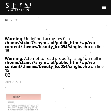
02
Warning
: Undefined array key 0 in
/home/stcinc7/shymt.lol/public_html/wp/wp-
content/themes/beauty_tcd054/single.php
on line
15
Warning
: Attempt to read property "slug" on null in
/home/stcinc7/shymt.lol/public_html/wp/wp-
content/themes/beauty_tcd054/single.php
on line
15
02
2019.04.22