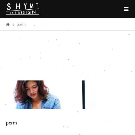
perm
perm