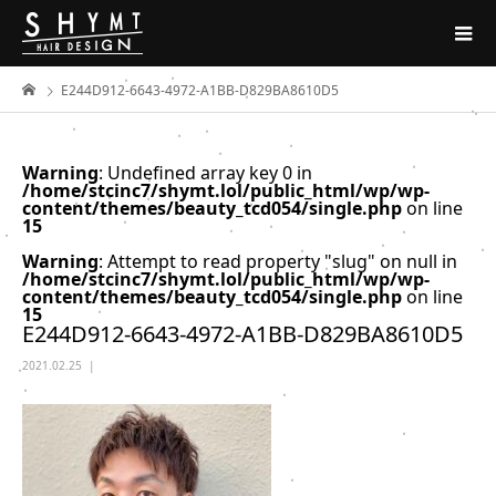
E244D912-6643-4972-A1BB-D829BA8610D5
Warning
: Undefined array key 0 in
/home/stcinc7/shymt.lol/public_html/wp/wp-
content/themes/beauty_tcd054/single.php
on line
15
Warning
: Attempt to read property "slug" on null in
/home/stcinc7/shymt.lol/public_html/wp/wp-
content/themes/beauty_tcd054/single.php
on line
15
E244D912-6643-4972-A1BB-D829BA8610D5
2021.02.25