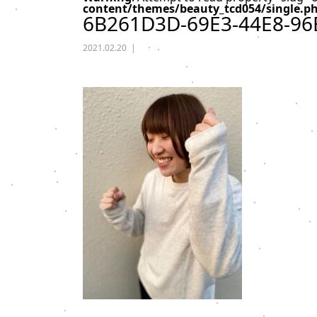
content/themes/beauty_tcd054/single.p
6B261D3D-69E3-44E8-96
2021.02.20