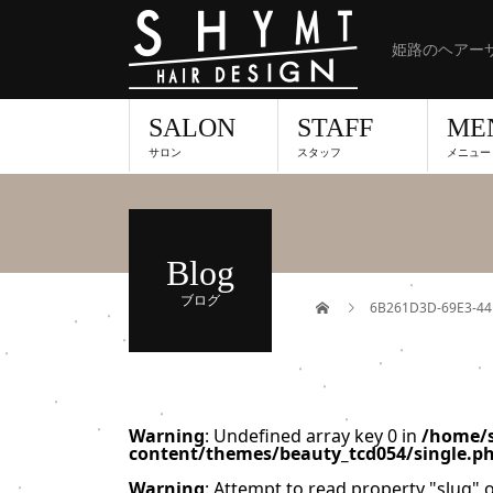
姫路のヘアーサ
SALON
STAFF
ME
サロン
スタッフ
メニュー
Blog
ブログ
6B261D3D-69E3-44
Warning
: Undefined array key 0 in
/home/s
content/themes/beauty_tcd054/single.p
Warning
: Attempt to read property "slug" o