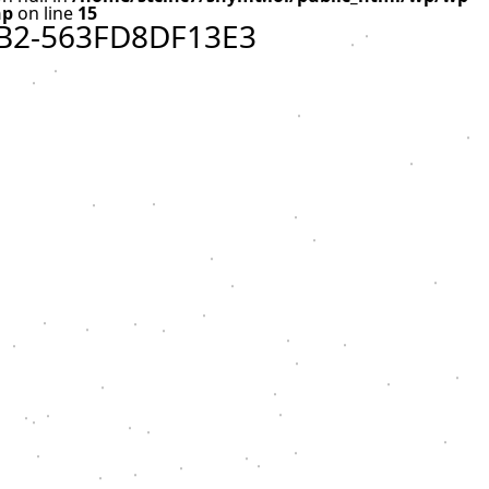
hp
on line
15
B2-563FD8DF13E3