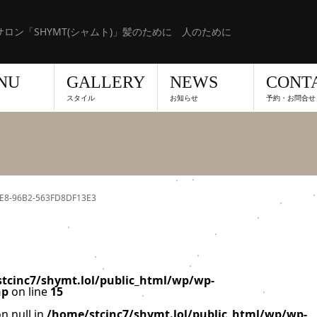
ロン「SHYMT(シャムト)」髪のために 人のために
NU
GALLERY
NEWS
CONT
スタイル
お知らせ
予約・お問合せ
E8-96B2-563FD8DF13E3
tcinc7/shymt.lol/public_html/wp/wp-
hp
on line
15
n null in
/home/stcinc7/shymt.lol/public_html/wp/wp-