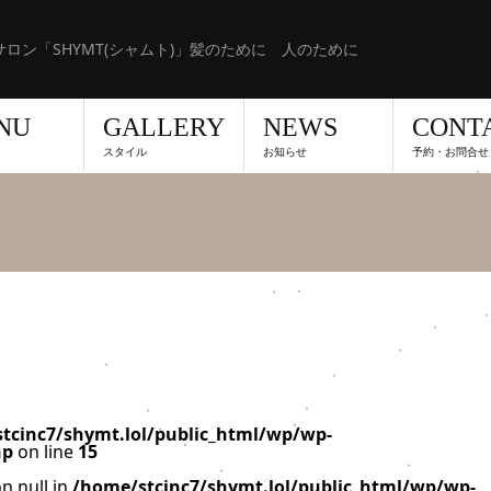
ロン「SHYMT(シャムト)」髪のために 人のために
NU
GALLERY
NEWS
CONT
スタイル
お知らせ
予約・お問合せ
tcinc7/shymt.lol/public_html/wp/wp-
hp
on line
15
n null in
/home/stcinc7/shymt.lol/public_html/wp/wp-