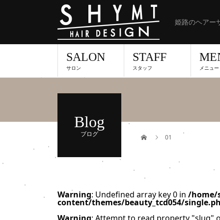
姫路のヘアーサ
SALON
STAFF
ME
サロン
スタッフ
メニュー
Blog
ブログ
01
Warning
: Undefined array key 0 in
/home/s
content/themes/beauty_tcd054/single.p
Warning
: Attempt to read property "slug" o