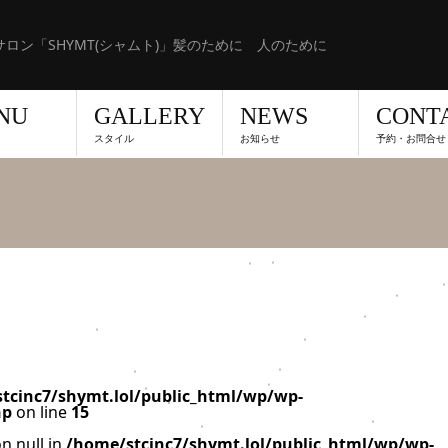
ロン「SHYMT(シャムト)」髪のために 人のために
NU
GALLERY
NEWS
CONT
スタイル
お知らせ
予約・お問合せ
tcinc7/shymt.lol/public_html/wp/wp-
hp
on line
15
n null in
/home/stcinc7/shymt.lol/public_html/wp/wp-