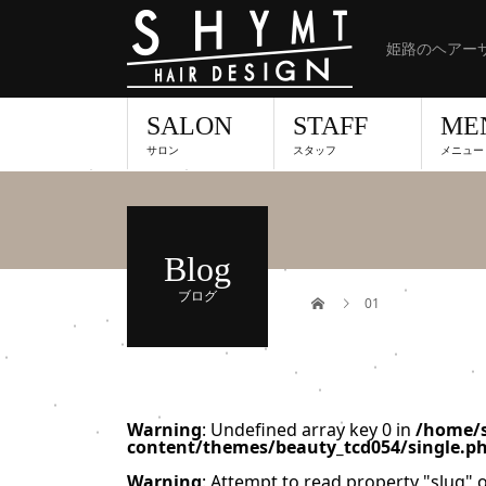
姫路のヘアーサ
SALON
STAFF
ME
サロン
スタッフ
メニュー
Blog
ブログ
01
Warning
: Undefined array key 0 in
/home/s
content/themes/beauty_tcd054/single.p
Warning
: Attempt to read property "slug" o